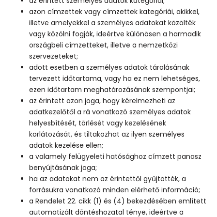
az érintett személyes adatok kategóriái;
azon címzettek vagy címzettek kategóriái, akikkel,
illetve amelyekkel a személyes adatokat közölték
vagy közölni fogják, ideértve különösen a harmadik
országbeli címzetteket, illetve a nemzetközi
szervezeteket;
adott esetben a személyes adatok tárolásának
tervezett időtartama, vagy ha ez nem lehetséges,
ezen időtartam meghatározásának szempontjai;
az érintett azon joga, hogy kérelmezheti az
adatkezelőtől a rá vonatkozó személyes adatok
helyesbítését, törlését vagy kezelésének
korlátozását, és tiltakozhat az ilyen személyes
adatok kezelése ellen;
a valamely felügyeleti hatósághoz címzett panasz
benyújtásának joga;
ha az adatokat nem az érintettől gyűjtötték, a
forrásukra vonatkozó minden elérhető információ;
a Rendelet 22. cikk (1) és (4) bekezdésében említett
automatizált döntéshozatal ténye, ideértve a