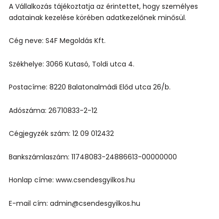
A Vállalkozás tájékoztatja az érintettet, hogy személyes
adatainak kezelése körében adatkezelőnek minősül.
Cég neve: S4F Megoldás Kft.
Székhelye: 3066 Kutasó, Toldi utca 4.
Postacíme: 8220 Balatonalmádi Előd utca 26/b.
Adószáma: 26710833-2-12
Cégjegyzék szám: 12 09 012432
Bankszámlaszám: 11748083-24886613-00000000
Honlap címe: www.csendesgyilkos.hu
E-mail cím: admin@
csendesgyilkos.hu