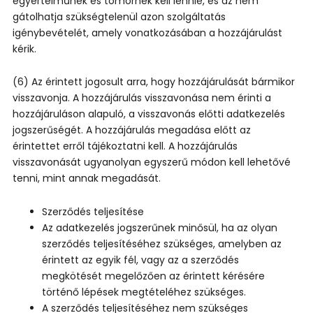
egyértelműnek és tömörnek kell lennie, és az nem
gátolhatja szükségtelenül azon szolgáltatás
igénybevételét, amely vonatkozásában a hozzájárulást
kérik.
(6) Az érintett jogosult arra, hogy hozzájárulását bármikor
visszavonja. A hozzájárulás visszavonása nem érinti a
hozzájáruláson alapuló, a visszavonás előtti adatkezelés
jogszerűségét. A hozzájárulás megadása előtt az
érintettet erről tájékoztatni kell. A hozzájárulás
visszavonását ugyanolyan egyszerű módon kell lehetővé
tenni, mint annak megadását.
Szerződés teljesítése
Az adatkezelés jogszerűnek minősül, ha az olyan
szerződés teljesítéséhez szükséges, amelyben az
érintett az egyik fél, vagy az a szerződés
megkötését megelőzően az érintett kérésére
történő lépések megtételéhez szükséges.
A szerződés teljesítéséhez nem szükséges