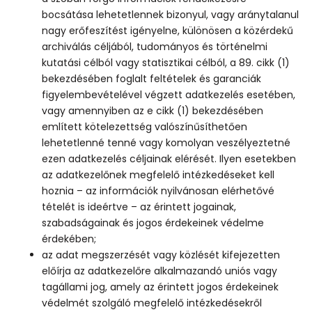
bocsátása lehetetlennek bizonyul, vagy aránytalanul
nagy erőfeszítést igényelne, különösen a közérdekű
archiválás céljából, tudományos és történelmi
kutatási célból vagy statisztikai célból, a 89. cikk (1)
bekezdésében foglalt feltételek és garanciák
figyelembevételével végzett adatkezelés esetében,
vagy amennyiben az e cikk (1) bekezdésében
említett kötelezettség valószínűsíthetően
lehetetlenné tenné vagy komolyan veszélyeztetné
ezen adatkezelés céljainak elérését. Ilyen esetekben
az adatkezelőnek megfelelő intézkedéseket kell
hoznia – az információk nyilvánosan elérhetővé
tételét is ideértve – az érintett jogainak,
szabadságainak és jogos érdekeinek védelme
érdekében;
az adat megszerzését vagy közlését kifejezetten
előírja az adatkezelőre alkalmazandó uniós vagy
tagállami jog, amely az érintett jogos érdekeinek
védelmét szolgáló megfelelő intézkedésekről