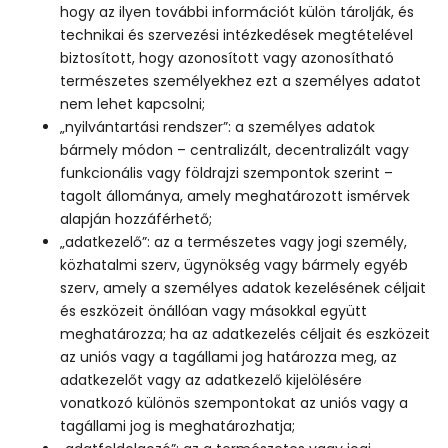
hogy az ilyen további információt külön tárolják, és
technikai és szervezési intézkedések megtételével
biztosított, hogy azonosított vagy azonosítható
természetes személyekhez ezt a személyes adatot
nem lehet kapcsolni;
„nyilvántartási rendszer”: a személyes adatok
bármely módon – centralizált, decentralizált vagy
funkcionális vagy földrajzi szempontok szerint –
tagolt állománya, amely meghatározott ismérvek
alapján hozzáférhető;
„adatkezelő”: az a természetes vagy jogi személy,
közhatalmi szerv, ügynökség vagy bármely egyéb
szerv, amely a személyes adatok kezelésének céljait
és eszközeit önállóan vagy másokkal együtt
meghatározza; ha az adatkezelés céljait és eszközeit
az uniós vagy a tagállami jog határozza meg, az
adatkezelőt vagy az adatkezelő kijelölésére
vonatkozó különös szempontokat az uniós vagy a
tagállami jog is meghatározhatja;