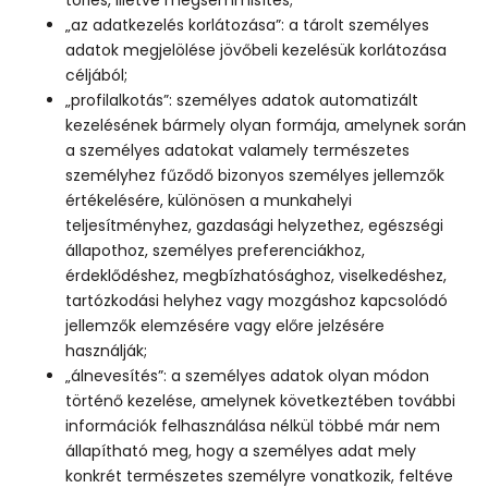
„az adatkezelés korlátozása”: a tárolt személyes
adatok megjelölése jövőbeli kezelésük korlátozása
céljából;
„profilalkotás”: személyes adatok automatizált
kezelésének bármely olyan formája, amelynek során
a személyes adatokat valamely természetes
személyhez fűződő bizonyos személyes jellemzők
értékelésére, különösen a munkahelyi
teljesítményhez, gazdasági helyzethez, egészségi
állapothoz, személyes preferenciákhoz,
érdeklődéshez, megbízhatósághoz, viselkedéshez,
tartózkodási helyhez vagy mozgáshoz kapcsolódó
jellemzők elemzésére vagy előre jelzésére
használják;
„álnevesítés”: a személyes adatok olyan módon
történő kezelése, amelynek következtében további
információk felhasználása nélkül többé már nem
állapítható meg, hogy a személyes adat mely
konkrét természetes személyre vonatkozik, feltéve