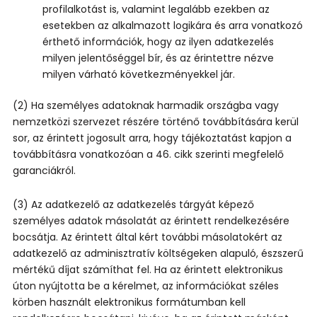
profilalkotást is, valamint legalább ezekben az
esetekben az alkalmazott logikára és arra vonatkozó
érthető információk, hogy az ilyen adatkezelés
milyen jelentőséggel bír, és az érintettre nézve
milyen várható következményekkel jár.
(2) Ha személyes adatoknak harmadik országba vagy
nemzetközi szervezet részére történő továbbítására kerül
sor, az érintett jogosult arra, hogy tájékoztatást kapjon a
továbbításra vonatkozóan a 46. cikk szerinti megfelelő
garanciákról.
(3) Az adatkezelő az adatkezelés tárgyát képező
személyes adatok másolatát az érintett rendelkezésére
bocsátja. Az érintett által kért további másolatokért az
adatkezelő az adminisztratív költségeken alapuló, észszerű
mértékű díjat számíthat fel. Ha az érintett elektronikus
úton nyújtotta be a kérelmet, az információkat széles
körben használt elektronikus formátumban kell