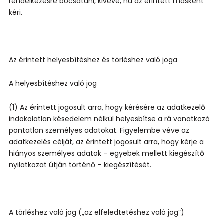
rendelkezésre bocsátani, kivéve, ha az érintett másként
kéri.
Az érintett helyesbítéshez és törléshez való joga
A helyesbítéshez való jog
(1) Az érintett jogosult arra, hogy kérésére az adatkezelő
indokolatlan késedelem nélkül helyesbítse a rá vonatkozó
pontatlan személyes adatokat. Figyelembe véve az
adatkezelés célját, az érintett jogosult arra, hogy kérje a
hiányos személyes adatok – egyebek mellett kiegészítő
nyilatkozat útján történő – kiegészítését.
A törléshez való jog („az elfeledtetéshez való jog”)