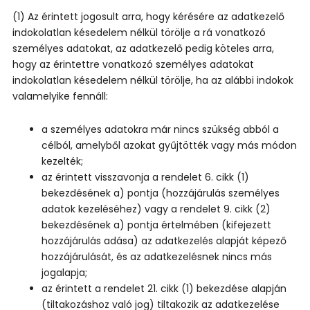
(1) Az érintett jogosult arra, hogy kérésére az adatkezelő
indokolatlan késedelem nélkül törölje a rá vonatkozó
személyes adatokat, az adatkezelő pedig köteles arra,
hogy az érintettre vonatkozó személyes adatokat
indokolatlan késedelem nélkül törölje, ha az alábbi indokok
valamelyike fennáll:
a személyes adatokra már nincs szükség abból a
célból, amelyből azokat gyűjtötték vagy más módon
kezelték;
az érintett visszavonja a rendelet 6. cikk (1)
bekezdésének a) pontja (hozzájárulás személyes
adatok kezeléséhez) vagy a rendelet 9. cikk (2)
bekezdésének a) pontja értelmében (kifejezett
hozzájárulás adása) az adatkezelés alapját képező
hozzájárulását, és az adatkezelésnek nincs más
jogalapja;
az érintett a rendelet 21. cikk (1) bekezdése alapján
(tiltakozáshoz való jog) tiltakozik az adatkezelése