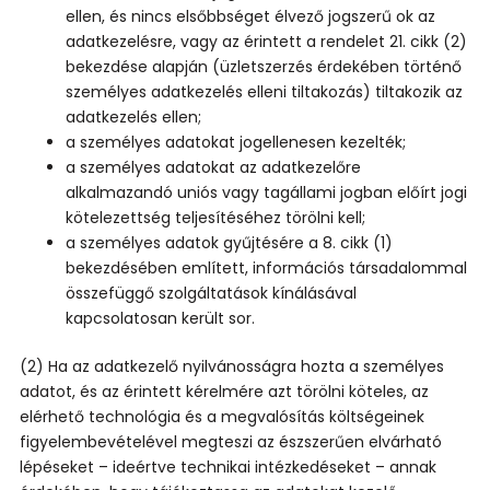
ellen, és nincs elsőbbséget élvező jogszerű ok az
adatkezelésre, vagy az érintett a rendelet 21. cikk (2)
bekezdése alapján (üzletszerzés érdekében történő
személyes adatkezelés elleni tiltakozás) tiltakozik az
adatkezelés ellen;
a személyes adatokat jogellenesen kezelték;
a személyes adatokat az adatkezelőre
alkalmazandó uniós vagy tagállami jogban előírt jogi
kötelezettség teljesítéséhez törölni kell;
a személyes adatok gyűjtésére a 8. cikk (1)
bekezdésében említett, információs társadalommal
összefüggő szolgáltatások kínálásával
kapcsolatosan került sor.
(2) Ha az adatkezelő nyilvánosságra hozta a személyes
adatot, és az érintett kérelmére azt törölni köteles, az
elérhető technológia és a megvalósítás költségeinek
figyelembevételével megteszi az észszerűen elvárható
lépéseket – ideértve technikai intézkedéseket – annak