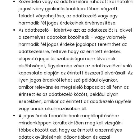
Közérdekű vagy az adatkezelőre ruházott közhatalmi
jogosítvány gyakorlásának keretében végzett
feladat végrehajtása, az adatkezelő vagy egy
harmadik fél jogos érdekeinek érvényesítése.
Az adatkezelő – ideértve azt az adatkezelőt is, akivel
a személyes adatokat közölhetik – vagy valamely
harmadik fél jogos érdeke jogalapot teremthet az
adatkezelésre, feltéve hogy az érintett érdekei,
alapvető jogai és szabadságai nem élveznek
elsőbbséget, figyelembe véve az adatkezelővel való
kapcsolata alapján az érintett észszerű elvárásait. Az
ilyen jogos érdekről lehet szó például olyankor,
amikor releváns és megfelelő kapcsolat áll fenn az
érintett és az adatkezelő között, például olyan
esetekben, amikor az érintett az adatkezelő ügyfele
vagy annak alkalmazásában áll.
A jogos érdek fennállásának megállapításához
mindenképpen körültekintően meg kell vizsgálni
többek között azt, hogy az érintett a személyes
adatok gyűjtésének időpontjában és azzal