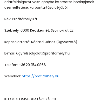
adatfeldolgozót vesz igénybe internetes honlapjának
üzemeltetése, karbantartása céljából.
Név: Profitárhely Kft.
Székhely: 6000 Kecskemét, Szolnoki út 23.
Kapcsolattartó: Nádasdi János (ügyvezető)
E‑mail: ugyfelszolgalat@profitarhely.hu
Telefon: +36 20 254 0866
Weboldal:
https://profitarhely.hu
III. FOGALOMMEGHATÁROZÁSOK