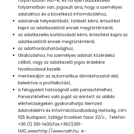
folyamatban van-e, és ha ilyen adatkezelés
folyamatban van, jogosult arra, hogy a személyes
adatokhoz és a következő információkhoz,
adatainak helyesbítését, törlését kérni, értesítést
kapni az adatkezelőtől ennek megtörténtéről,
az adatkezelés korlátozását kérni, értesítést kapni az
adatkezelőtől ennek megtörténtéről,
az adathordozhatósághoz,
tiltakozáshoz, ha személyes adatait közérdekű
célból, vagy az adatkezelő jogos érdekére
hivatkozással kezelik.
mentesüljön az automatikus döntéshozatal alól,
beleértve a profilalkotást,
a felügyeleti hatóságnál való panasztételhez.
Panasztételhez való jogát az érintett az alábbi
elérhetőségeken gyakorolhatja: Nemzeti
Adatvédelmi és Információszabadság Hatóság, cím:
1125 Budapest, Szilágyi Erzsébet fasor 22/c., Telefon:
+36 (1) 391-1400;Fax:+36(1)391-
1410.,www:http://www.naih.hu e-