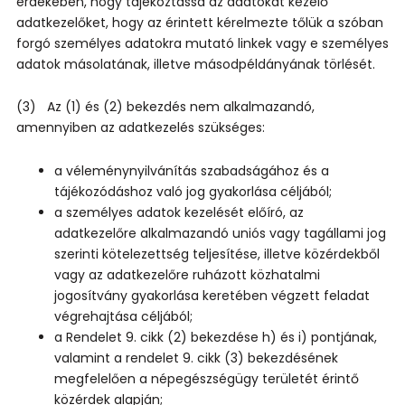
érdekében, hogy tájékoztassa az adatokat kezelő
adatkezelőket, hogy az érintett kérelmezte tőlük a szóban
forgó személyes adatokra mutató linkek vagy e személyes
adatok másolatának, illetve másodpéldányának törlését.
(3) Az (1) és (2) bekezdés nem alkalmazandó,
amennyiben az adatkezelés szükséges:
a véleménynyilvánítás szabadságához és a
tájékozódáshoz való jog gyakorlása céljából;
a személyes adatok kezelését előíró, az
adatkezelőre alkalmazandó uniós vagy tagállami jog
szerinti kötelezettség teljesítése, illetve közérdekből
vagy az adatkezelőre ruházott közhatalmi
jogosítvány gyakorlása keretében végzett feladat
végrehajtása céljából;
a Rendelet 9. cikk (2) bekezdése h) és i) pontjának,
valamint a rendelet 9. cikk (3) bekezdésének
megfelelően a népegészségügy területét érintő
közérdek alapján;