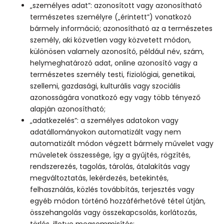
„személyes adat”: azonosított vagy azonosítható
természetes személyre („érintett”) vonatkozó
bármely információ; azonosítható az a természetes
személy, aki közvetlen vagy közvetett módon,
különösen valamely azonosító, például név, szám,
helymeghatározó adat, online azonosító vagy a
természetes személy testi, fiziológiai, genetikai,
szellemi, gazdasági, kulturális vagy szociális
azonosságára vonatkozó egy vagy több tényező
alapján azonosítható;
„adatkezelés”: a személyes adatokon vagy
adatállományokon automatizált vagy nem
automatizált módon végzett bármely művelet vagy
műveletek összessége, így a gyűjtés, rögzítés,
rendszerezés, tagolás, tárolás, átalakítás vagy
megváltoztatás, lekérdezés, betekintés,
felhasználás, közlés továbbítás, terjesztés vagy
egyéb módon történő hozzáférhetővé tétel útján,
összehangolás vagy összekapcsolás, korlátozás,
törlés, illetve megsemmisítés;