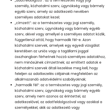
„adatfeldolgozó”: az a természetes vagy jogi
személy, közhatalmi szerv, ügynökség vagy bármely
egyéb szerv, amely az adatkezelő nevében
személyes adatokat kezel;
„címzett”: az a természetes vagy jogi személy,
közhatalmi szerv, ügynökség vagy bármely egyéb
szerv, akivel vagy amellyel a személyes adatot közlik,
függetlenül attól, hogy harmadik fél-e. Azon
közhatalmi szervek, amelyek egy egyedi vizsgálat
keretében az uniós vagy a tagállami joggal
összhangban férhetnek hozzá személyes adatokhoz,
nem minősülnek címzettnek; az említett adatok e
közhatalmi szervek általi kezelése meg kell, hogy
feleljen az adatkezelés céljainak megfelelően az
alkalmazandó adatvédelmi szabályoknak;
„harmadik fél”: az a természetes vagy jogi személy,
közhatalmi szerv, ügynökség vagy bármely egyéb
szerv, amely nem azonos az érintettel, az
adatkezelővel, az adatfeldolgozóval vagy azokkal a
személyekkel, akik az adatkezelő vagy