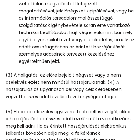
weboldalán megvalósított kifejezett
magatartásával, jelölőnégyzet kipipálásával, vagy ha
az információs társadalommal összefüggő
szolgáltatások igénybevétele során erre vonatkozó
technikai beállításokat hajt végre, valamint bármely
egyéb olyan nyilatkozat vagy cselekedet is, amely az
adott összefüggésben az érintett hozzájárulását
személyes adatainak tervezett kezeléséhez
egyértelműen jelzi.
(3) A hallgatás, az előre bejelölt négyzet vagy a nem
cselekvés ezért nem minősül hozzájárulásnak. (4) A
hozzájárulás az ugyanazon cél vagy célok érdekében
végzett összes adatkezelési tevékenységre kiterjed.
(5) Ha az adatkezelés egyszerre több célt is szolgál, akkor
a hozzájárulást az összes adatkezelési célra vonatkozóan
meg kell adni. Ha az érintett hozzájárulását elektronikus
felkérést követően adja meg, a felkérésnek