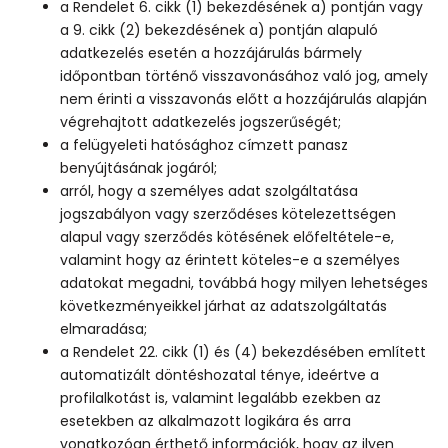
a Rendelet 6. cikk (1) bekezdésének a) pontján vagy
a 9. cikk (2) bekezdésének a) pontján alapuló
adatkezelés esetén a hozzájárulás bármely
időpontban történő visszavonásához való jog, amely
nem érinti a visszavonás előtt a hozzájárulás alapján
végrehajtott adatkezelés jogszerűségét;
a felügyeleti hatósághoz címzett panasz
benyújtásának jogáról;
arról, hogy a személyes adat szolgáltatása
jogszabályon vagy szerződéses kötelezettségen
alapul vagy szerződés kötésének előfeltétele-e,
valamint hogy az érintett köteles-e a személyes
adatokat megadni, továbbá hogy milyen lehetséges
következményeikkel járhat az adatszolgáltatás
elmaradása;
a Rendelet 22. cikk (1) és (4) bekezdésében említett
automatizált döntéshozatal ténye, ideértve a
profilalkotást is, valamint legalább ezekben az
esetekben az alkalmazott logikára és arra
vonatkozóan érthető információk, hogy az ilyen