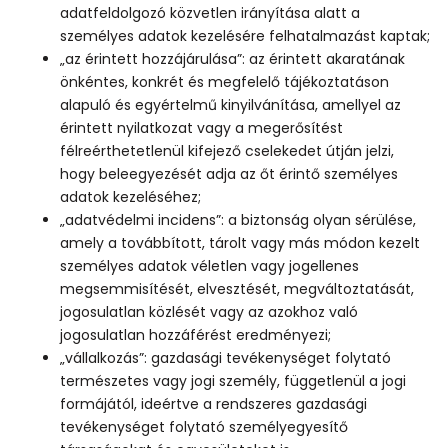
adatfeldolgozó közvetlen irányítása alatt a
személyes adatok kezelésére felhatalmazást kaptak;
„az érintett hozzájárulása”: az érintett akaratának
önkéntes, konkrét és megfelelő tájékoztatáson
alapuló és egyértelmű kinyilvánítása, amellyel az
érintett nyilatkozat vagy a megerősítést
félreérthetetlenül kifejező cselekedet útján jelzi,
hogy beleegyezését adja az őt érintő személyes
adatok kezeléséhez;
„adatvédelmi incidens”: a biztonság olyan sérülése,
amely a továbbított, tárolt vagy más módon kezelt
személyes adatok véletlen vagy jogellenes
megsemmisítését, elvesztését, megváltoztatását,
jogosulatlan közlését vagy az azokhoz való
jogosulatlan hozzáférést eredményezi;
„vállalkozás”: gazdasági tevékenységet folytató
természetes vagy jogi személy, függetlenül a jogi
formájától, ideértve a rendszeres gazdasági
tevékenységet folytató személyegyesítő