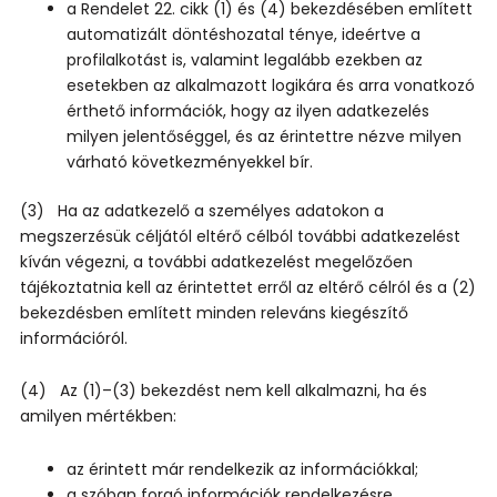
a Rendelet 22. cikk (1) és (4) bekezdésében említett
automatizált döntéshozatal ténye, ideértve a
profilalkotást is, valamint legalább ezekben az
esetekben az alkalmazott logikára és arra vonatkozó
érthető információk, hogy az ilyen adatkezelés
milyen jelentőséggel, és az érintettre nézve milyen
várható következményekkel bír.
(3) Ha az adatkezelő a személyes adatokon a
megszerzésük céljától eltérő célból további adatkezelést
kíván végezni, a további adatkezelést megelőzően
tájékoztatnia kell az érintettet erről az eltérő célról és a (2)
bekezdésben említett minden releváns kiegészítő
információról.
(4) Az (1)–(3) bekezdést nem kell alkalmazni, ha és
amilyen mértékben:
az érintett már rendelkezik az információkkal;
a szóban forgó információk rendelkezésre