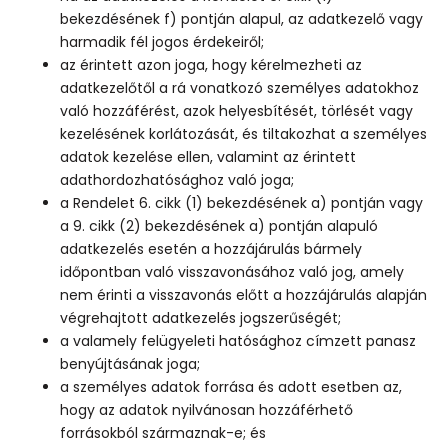
bekezdésének f) pontján alapul, az adatkezelő vagy
harmadik fél jogos érdekeiről;
az érintett azon joga, hogy kérelmezheti az
adatkezelőtől a rá vonatkozó személyes adatokhoz
való hozzáférést, azok helyesbítését, törlését vagy
kezelésének korlátozását, és tiltakozhat a személyes
adatok kezelése ellen, valamint az érintett
adathordozhatósághoz való joga;
a Rendelet 6. cikk (1) bekezdésének a) pontján vagy
a 9. cikk (2) bekezdésének a) pontján alapuló
adatkezelés esetén a hozzájárulás bármely
időpontban való visszavonásához való jog, amely
nem érinti a visszavonás előtt a hozzájárulás alapján
végrehajtott adatkezelés jogszerűségét;
a valamely felügyeleti hatósághoz címzett panasz
benyújtásának joga;
a személyes adatok forrása és adott esetben az,
hogy az adatok nyilvánosan hozzáférhető
forrásokból származnak-e; és