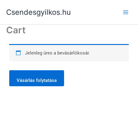
Skip
Csendesgyilkos.hu
to
content
Cart
Jelenleg üres a bevásárlókosár.
Vásárlás folytatása